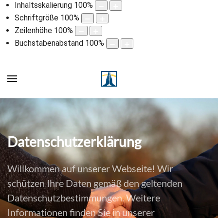
Inhaltsskalierung
100
%
Schriftgröße
100
%
Zeilenhöhe
100
%
Buchstabenabstand
100
%
Datenschutzerklärung
Willkommen auf unserer Webseite! Wir
schützen Ihre Daten gemäß den geltenden
Datenschutzbestimmungen. Weitere
Informationen finden Sie in unserer